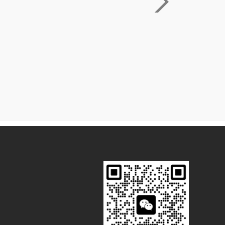
脉冲电源
硬质氧化高频开关电源