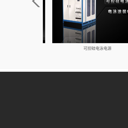
可控硅电泳电源
正负脉冲电源